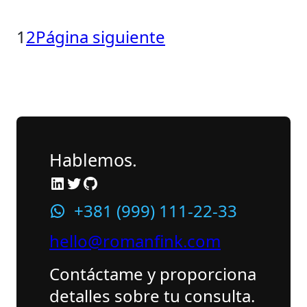
1
2
Página siguiente
Hablemos.
LinkedIn
Twitter
GitHub
+381 (999) 111-22-33
hello@romanfink.com
Contáctame y proporciona
detalles sobre tu consulta.