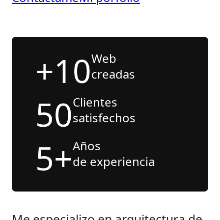
+10
Web
creadas
50
Clientes
satisfechos
5+
Años
de experiencia
Me especializo en arquitectura de