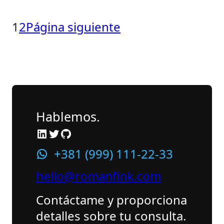
1
2
Página siguiente
Hablemos.
LinkedIn
Twitter
GitHub
+381 (999) 111-22-33
hello@romanfink.com
Contáctame y proporciona
detalles sobre tu consulta.