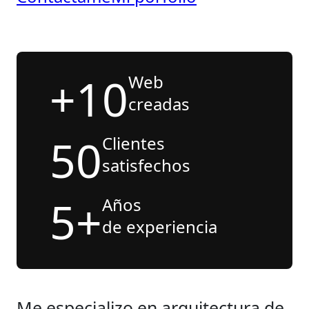
+10
Web
creadas
50
Clientes
satisfechos
5+
Años
de experiencia
Me especializo en arquitectura de